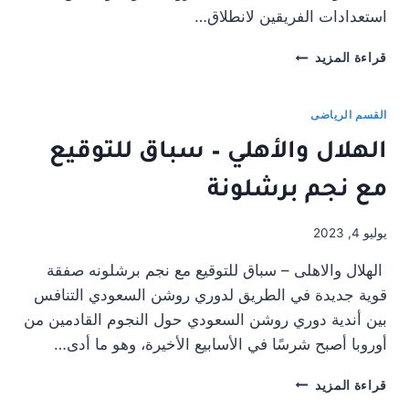
استعدادات الفريقين لانطلاق…
مانشستر
قراءة المزيد
يونايتد
يهزم
ليدز
القسم الرياضى
بثنائية
الهلال والأهلي – سباق للتوقيع
وديا
#سولى
مع نجم برشلونة
استار
يوليو 4, 2023
الهلال والاهلى – سباق للتوقيع مع نجم برشلونه صفقة
قوية جديدة في الطريق لدوري روشن السعودي التنافس
بين أندية دوري روشن السعودي حول النجوم القادمين من
أوروبا أصبح شرسًا في الأسابيع الأخيرة، وهو ما أدى…
الهلال
قراءة المزيد
والأهلي