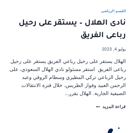
–
سباق
القسم الرياضى
للتوقيع
نادى الهلال – يستقر على رحيل
مع
نجم
رباعى الفريق
برشلونة
يوليو 4, 2023
الهلال يستقر على رحيل رباعي الفريق يستقر على رحيل
رباعى الفريق استقر مسئولو نادي الهلال السعودي، على
رحيل الرباعي تركي المطيري وسطام الروقي وعبد
الرحمن العبيد وفواز الطريس، خلال فترة الانتقالات
الصيفية الجارية. الهلال يقرر…
نادى
قراءة المزيد
الهلال
–
يستقر
على