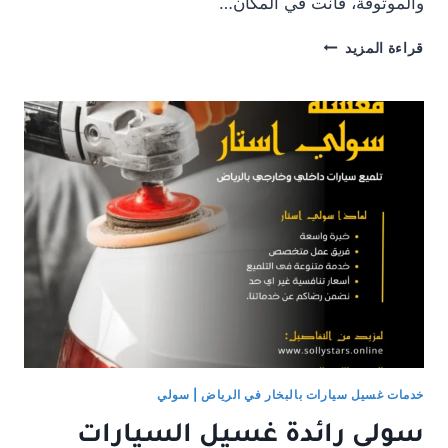
والموثوقة، فأنت في المكان…
هل
قراءة المزيد
تبحث
عن
خدمة
غسيل
وتلميع
السيارات
الاحترافية
في
حي
الملقا؟
اكتشف
مغسلة
سولي
استار!
خدمات غسيل سيارات بالبخار في الرياض | سولي
سولي رائدة غسيل السيارات