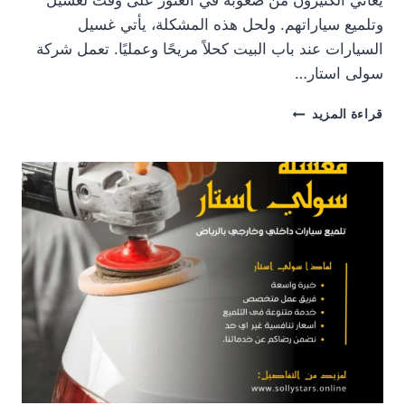
يعاني الكثيرون من صعوبة في العثور على وقت لغسيل
وتلميع سياراتهم. ولحل هذه المشكلة، يأتي غسيل
السيارات عند باب البيت كحلاً مريحًا وعمليًا. تعمل شركة
سولى استار…
غسيل
قراءة المزيد
سيارات
عند
باب
البيت
الملقا
,
الرياض
#
شركة
سولى
استار