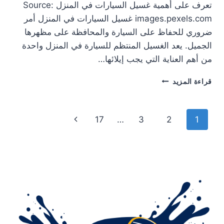
تعرف على أهمية غسيل السيارات في المنزل Source:
images.pexels.com غسيل السيارات في المنزل أمر
ضروري للحفاظ على السيارة والمحافظة على مظهرها
الجميل. يعد الغسيل المنتظم للسيارة في المنزل واحدة
من أهم العناية التي يجب إيلائها…
تعرف
قراءة المزيد
على
أهمية
غسيل
تنقل
الصفحة
17
…
3
2
1
السيارات
في
الصفحة
التالية
المنزل
مع
سولى
استار
لتلميع
السيارات
بالرياض