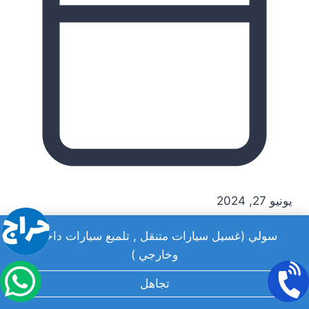
يونيو 27, 2024
سولي (غسيل سيارات متنقل , تلميع سيارات داخلي
وخارجي )
تجاهل