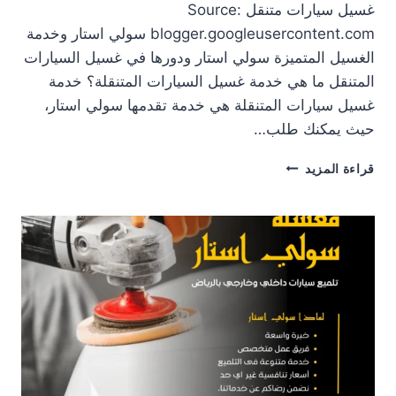
غسيل سيارات متنقل Source:
blogger.googleusercontent.com سولي استار وخدمة
الغسيل المتميزة سولي استار ودورها في غسيل السيارات
المتنقل ما هي خدمة غسيل السيارات المتنقلة؟ خدمة
غسيل سيارات المتنقلة هي خدمة تقدمها سولي استار،
حيث يمكنك طلب…
غسيل
قراءة المزيد
سيارات
متنقل:
راحة
وخدمة
متميزة
في
مكانك
#مغسلة
سولى
استار
بالرياض