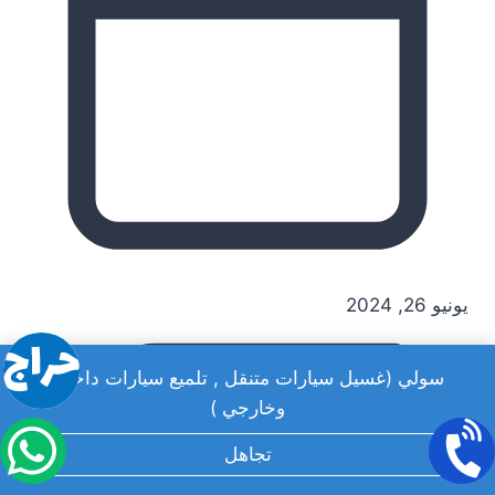
يونيو 26, 2024
سولي (غسيل سيارات متنقل , تلميع سيارات داخلي
وخارجي )
تجاهل