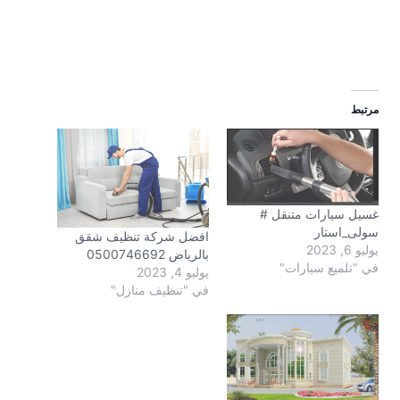
مرتبط
غسيل سيارات متنقل #
سولى_استار
افضل شركة تنظيف شقق
يوليو 6, 2023
بالرياض 0500746692
في "تلميع سيارات"
يوليو 4, 2023
في "تنظيف منازل"