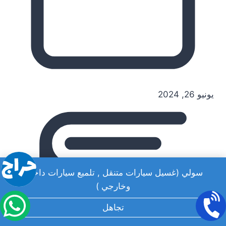
يونيو 26, 2024
سولي (غسيل سيارات متنقل , تلميع سيارات داخلي
وخارجي )
تجاهل