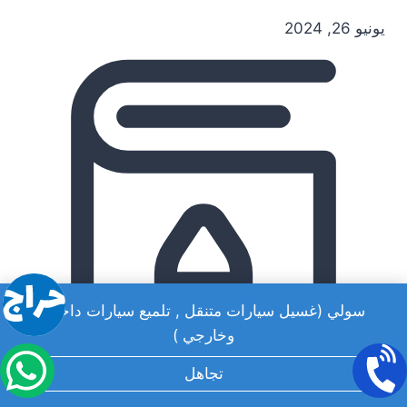
يونيو 26, 2024
سولي (غسيل سيارات متنقل , تلميع سيارات داخلي
وخارجي )
تجاهل