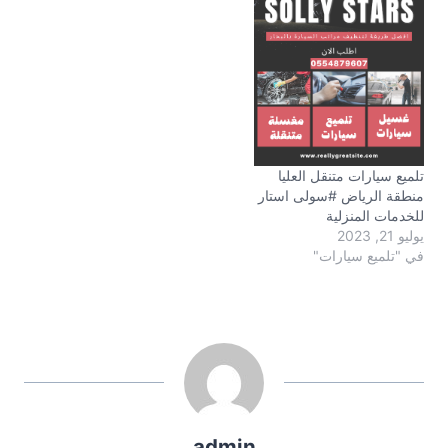
تلميع سيارات متنقل العليا
منطقة الرياض #سولى استار
للخدمات المنزلية
يوليو 21, 2023
في "تلميع سيارات"
admin