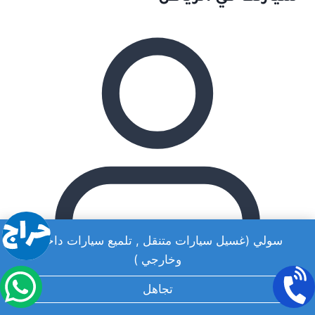
سولي (غسيل سيارات متنقل , تلميع سيارات داخلي
وخارجي )
تجاهل
admin