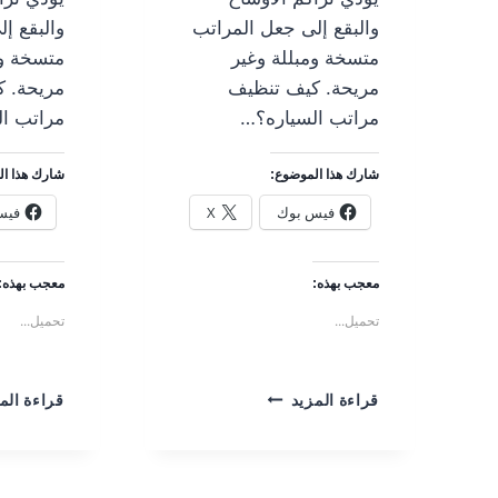
والبقع إلى جعل المراتب
والبقع إ
متسخة ومبللة وغير
متسخة وم
مريحة. كيف تنظيف
مريحة. 
مراتب السياره؟…
مراتب ا
شارك هذا الموضوع:
شارك هذا ال
فيس بوك
X
فيس
معجب بهذه:
معجب بهذه:
تحميل...
تحميل...
كيف
قراءة المزيد
قراءة الم
تنظيف
مراتب
السياره؟
إشبيلية