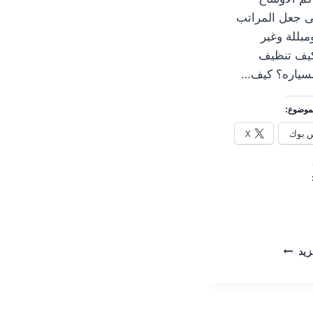
لى جعل المراتب
بللة وغير
كيف تنظيف
لسياره؟ كيف…
موضوع:
 بوك
X
كيف
زيد
تنظيف
مراتب
السياره؟
الحزم