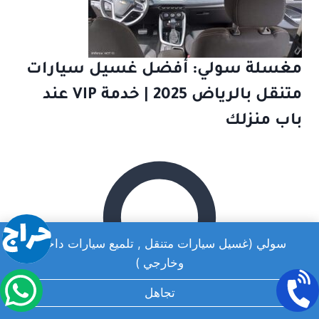
مغسلة سولي: أفضل غسيل سيارات
متنقل بالرياض 2025 | خدمة VIP عند
باب منزلك
سولي (غسيل سيارات متنقل , تلميع سيارات داخلي
وخارجي )
تجاهل