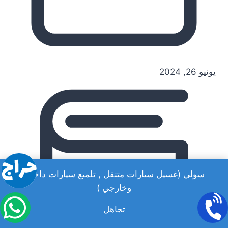
يونيو 26, 2024
سولي (غسيل سيارات متنقل , تلميع سيارات داخلي
وخارجي )
تجاهل