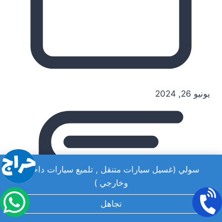
يونيو 26, 2024
سولي (غسيل سيارات متنقل , تلميع سيارات داخلي
وخارجي )
تجاهل