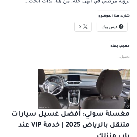
لرؤية مركبتي في أبهى حلة. من هنا، بدأت أبحث…
شارك هذا الموضوع:
فيس بوك
X
معجب بهذه:
تحميل...
مغسلة سولي: أفضل غسيل سيارات
متنقل بالرياض 2025 | خدمة VIP عند
باب منزلك