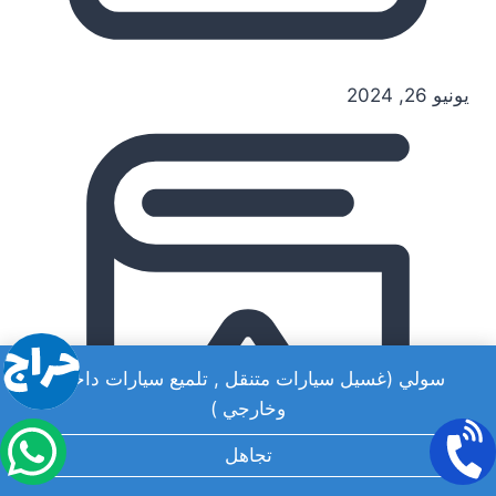
يونيو 26, 2024
سولي (غسيل سيارات متنقل , تلميع سيارات داخلي
وخارجي )
تجاهل