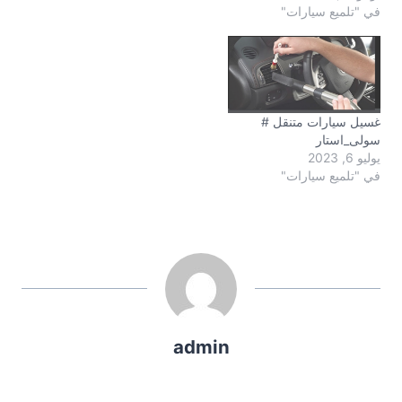
في "تلميع سيارات"
غسيل سيارات متنقل #
سولى_استار
يوليو 6, 2023
في "تلميع سيارات"
admin