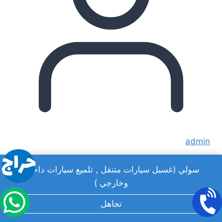
admin
سولي (غسيل سيارات متنقل , تلميع سيارات داخلي
وخارجي )
تجاهل