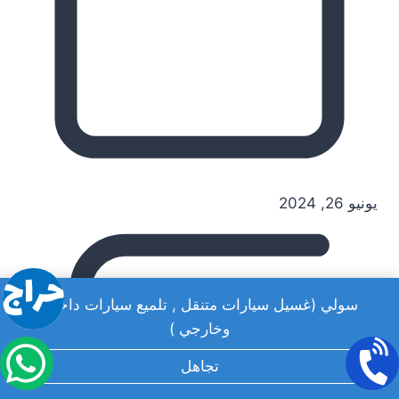
يونيو 26, 2024
سولي (غسيل سيارات متنقل , تلميع سيارات داخلي
وخارجي )
تجاهل