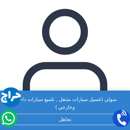
سولي (غسيل سيارات متنقل , تلميع سيارات داخلي
وخارجي )
تجاهل
admin