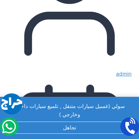
admin
سولي (غسيل سيارات متنقل , تلميع سيارات داخلي
وخارجي )
تجاهل