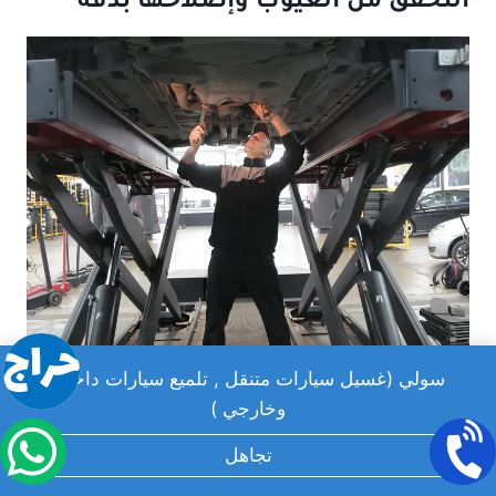
التحقق من العيوب وإصلاحها بدقة
سولي (غسيل سيارات متنقل , تلميع سيارات داخلي
وخارجي )
Source: images.pexels.com
تجاهل
عند تلميع السيارة، يجب أن نكون حذرين في ملاحظة أي