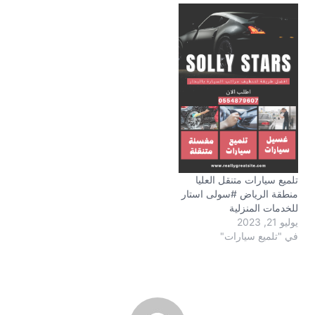
تلميع سيارات متنقل العليا
منطقة الرياض #سولى استار
للخدمات المنزلية
يوليو 21, 2023
في "تلميع سيارات"