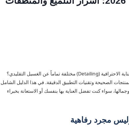
دليل تنظيف السيارة الاحترافي 2026: أسرار التلميع والمنظفات
هل تساءلت يوماً لماذا تبدو السيارات الخارجة من مراكز العناية الاحترافية (Detailing) مختلفة تماماً عن الغسيل التقليدي؟
منتجات الصحيحة وتقنيات التطبيق الدقيقة. في هذا الدليل الشامل
وليس مجرد رفاهية