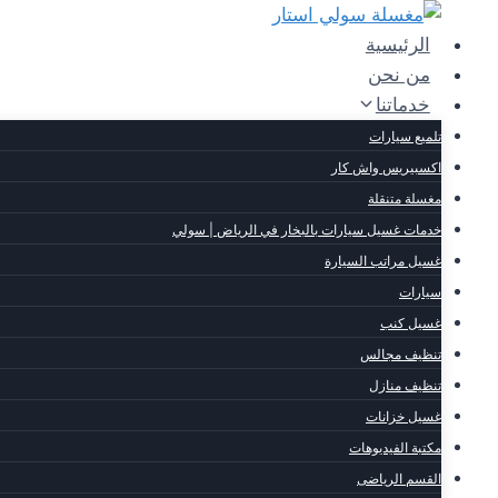
لتجاوز
لى
الرئيسية
لمحتوى
من نحن
خدماتنا
تلميع سيارات
اكسبيريس واش كار
مغسلة متنقلة
خدمات غسيل سيارات بالبخار في الرياض | سولي
غسيل مراتب السيارة
سيارات
غسيل كنب
تنظيف مجالس
تنظيف منازل
غسيل خزانات
مكتبة الفيديوهات
القسم الرياضى