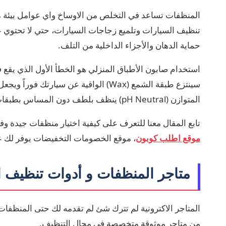
المنظفات تساعد في التخلص من الاوساخ واي عوامل بيئة 
تنظيف السيارات وتلميع زجاجات السيارات، حتي لا تحتوي ع
حماية الدهان والأجزاء الداخلية من التلف.
استخدام صابون الأطباق المنزلي هو الخطأ الأول الذي يقع ف
سينتزع طبقة الشمع (Wax) الواقية عن سيا
المتوازن (pH Neutral) ينظف بلطف دون المساس بطبقات الحماية.
تابع المقال معنا للتعرف على كيفية اختيار منظفات جيدة و
موقع اطلب كوبون
، موقع الخصومات التخفيضات يوفر لك 
متاجر المنظفات و أدوات تنظيف ا
المتاجر الاكترونية لم تترك شئ لم تقدمه لك حتى المنظفا
من متاجر موثوقة متخصصة في مجال التنظيف.