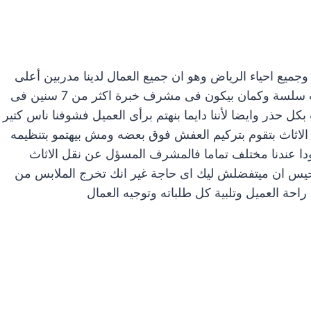
ميع احياء الرياض وهو ان جميع العمال لدينا مدربين أعلى
تدريب وبكل احتراف للتعامل مع الاثاث لعملية نقل اثاث سلسة وكمان بيكون فى مشرف خبرة اكثر من 7 سنين فى
ل حذر وايضا لأننا دايما بنهتم برأى العميل فشوفنا ناس كتير
 الاثاث بتقوم بتركيم العفش فوق بعضه ومش بيهتمو بتنظيمه
ة ودا عندنا مختلف تماما فالمشرف المسؤل عن نقل الاثاث
حيس ان ميتفضلش ليك اى حاجة غير انك تخرج الملابس من
احة العميل وتلبية كل طلباته وتوجيه العمال