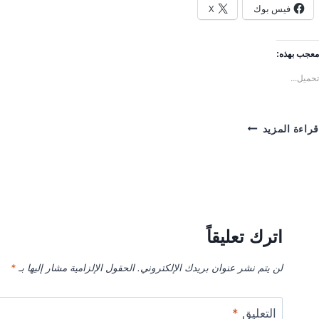
فيس بوك
X
معجب بهذه:
تحميل...
لماذا
قراءة المزيد
سولى
استار
للخدمات
المنزلية
أفضل
شركة
نقل
اترك تعليقاً
عفش
العليا
لن يتم نشر عنوان بريدك الإلكتروني.
الحقول الإلزامية مشار إليها بـ
*
,
منطقة
الرياض
التعليق
*