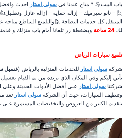
باب البيت💪 * متاح عندنا فى
سولى استار
احدث وافضل 
🙋
– نانو سيرميك – إزالة حماية – إزالة عازل وتظليل
👍
المتنقل كل خدمات النظافة
🙋
والتلميع الساطع متاحه 
لك
24 ساعة
وبضغطة زر تلقانا أمام باب منزلك و قدمن
تلميع سيارات الرياض
شركة
سولى استار
للخدمات المنزلية بالرياض (
غسيل سي
تأتي إليكم وفي المكان الذي تريده من ثم القيام بغسيل
شركتنا
سولى استار
على أفضل الأدوات الحديثة وعلى 
وتنظيف السيارات، حيث أن الشركة
سولى استار
تعد من
بتقديم الكثير من العروض والتخفيضات المستمرة على 