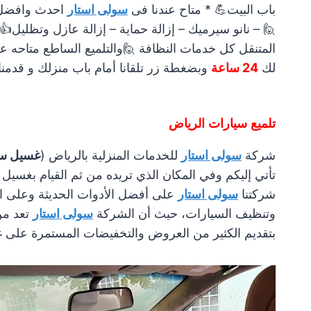
باب البيت💪 * متاح عندنا فى
سولى استار
احدث وافضل 
🙋
– نانو سيرميك – إزالة حماية – إزالة عازل وتظليل
👍
المتنقل كل خدمات النظافة
🙋
والتلميع الساطع متاحه 
لك
24 ساعة
وبضغطة زر تلقانا أمام باب منزلك و قدمن
تلميع سيارات الرياض
شركة
سولى استار
للخدمات المنزلية بالرياض (
غسيل سي
تأتي إليكم وفي المكان الذي تريده من ثم القيام بغسيل
شركتنا
سولى استار
على أفضل الأدوات الحديثة وعلى 
وتنظيف السيارات، حيث أن الشركة
سولى استار
تعد من
بتقديم الكثير من العروض والتخفيضات المستمرة على 