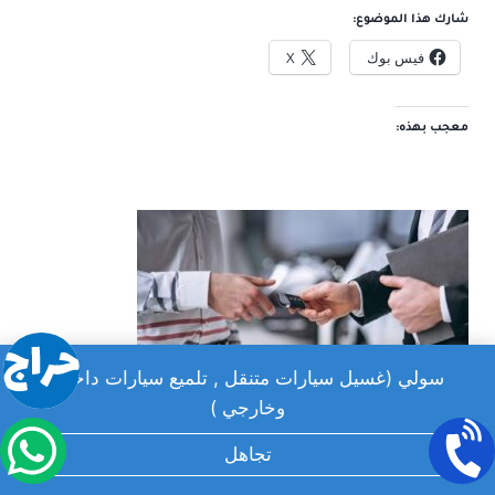
شارك هذا الموضوع:
فيس بوك
X
معجب بهذه:
سولي (غسيل سيارات متنقل , تلميع سيارات داخلي
وخارجي )
دليل تنظيف السيارة الاحترافي 2026:
أسرار التلميع والمنظفات وخدمات
تجاهل