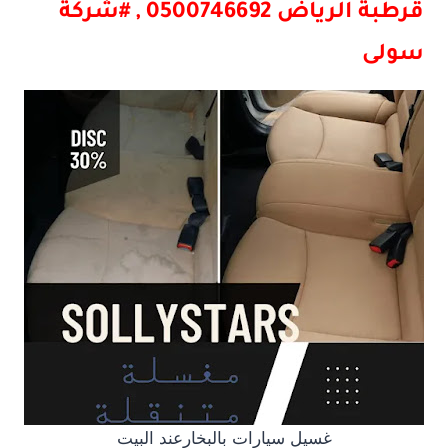
قرطبة
الرياض 0500746692 , #شركة
سولى
غسيل سيارات بالبخارعند البيت