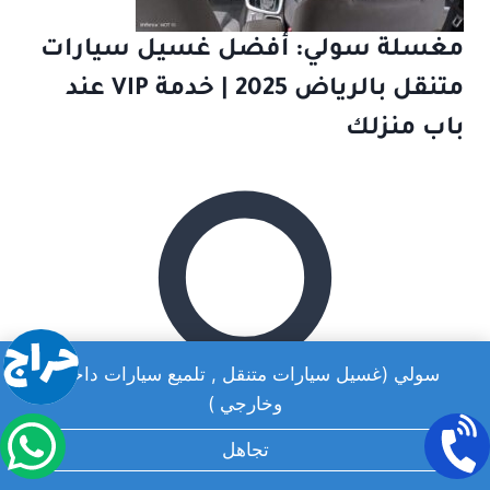
مغسلة سولي: أفضل غسيل سيارات
متنقل بالرياض 2025 | خدمة VIP عند
باب منزلك
سولي (غسيل سيارات متنقل , تلميع سيارات داخلي
وخارجي )
تجاهل