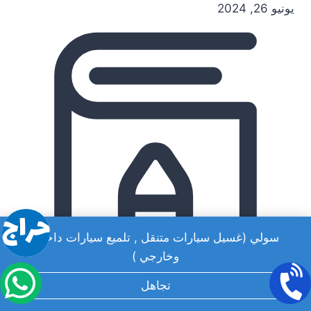
يونيو 26, 2024
سولي (غسيل سيارات متنقل , تلميع سيارات داخلي
وخارجي )
تجاهل
9 min read