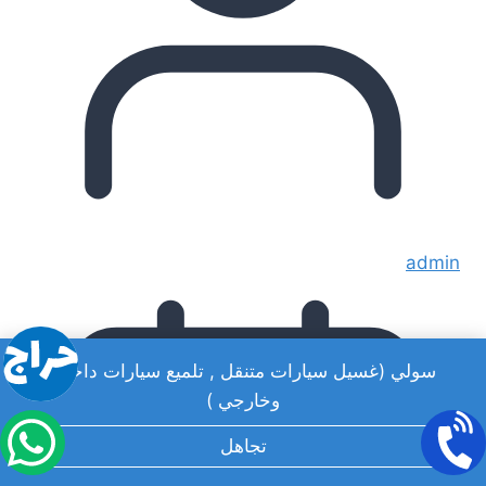
admin
سولي (غسيل سيارات متنقل , تلميع سيارات داخلي
وخارجي )
تجاهل