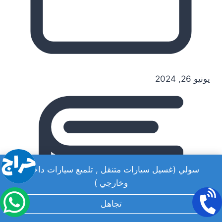
يونيو 26, 2024
سولي (غسيل سيارات متنقل , تلميع سيارات داخلي
وخارجي )
تجاهل