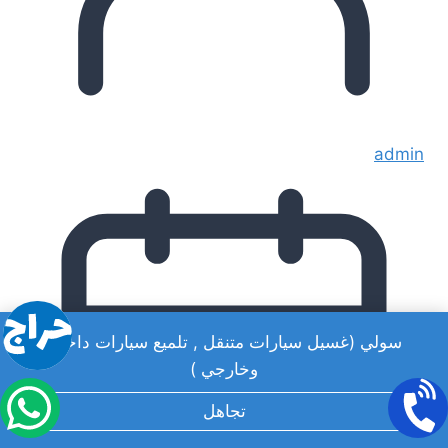
admin
سولي (غسيل سيارات متنقل , تلميع سيارات داخلي
وخارجي )
تجاهل