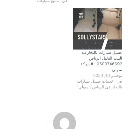
في "تلميع سيارات"
غسيل سيارات بالبخارعند
البيت النخيل الرياض
0500746692 , #شركة
سولى
نوفمبر 10, 2023
في "خدمات غسيل سيارات
بالبخار في الرياض | سولي"