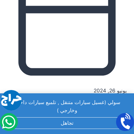
يونيو 26, 2024
سولي (غسيل سيارات متنقل , تلميع سيارات داخلي
وخارجي )
تجاهل