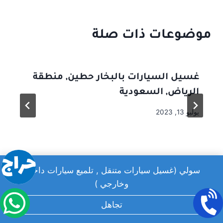
موضوعات ذات صلة
غسيل السيارات بالبخار حطين, منطقة
الرياض, السعودية
يوليو 13, 2023
سولي (غسيل سيارات متنقل , تلميع سيارات داخلي
وخارجي )
تجاهل