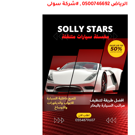
الرياض 0500746692 , #شركة سولى