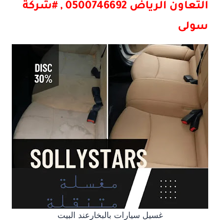
التعاون
الرياض 0500746692 , #شركة
سولى
غسيل سيارات بالبخارعند البيت