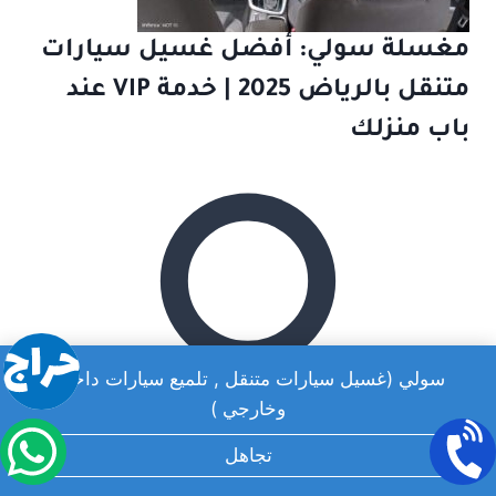
مغسلة سولي: أفضل غسيل سيارات
متنقل بالرياض 2025 | خدمة VIP عند
باب منزلك
سولي (غسيل سيارات متنقل , تلميع سيارات داخلي
وخارجي )
تجاهل