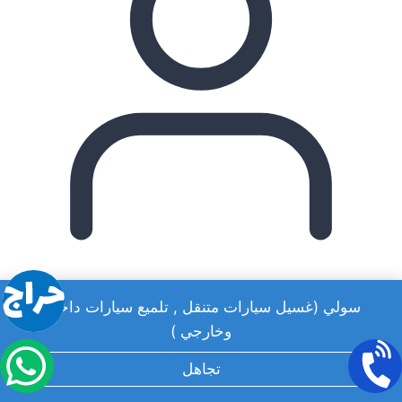
admin
سولي (غسيل سيارات متنقل , تلميع سيارات داخلي
وخارجي )
تجاهل