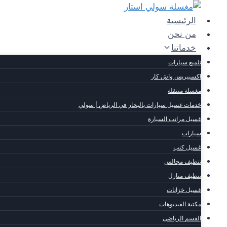
لتجاوز
لى
الرئيسية
لمحتوى
من نحن
خدماتنا
تلميع سيارات
اكسبيريس واش كار
مغسلة متنقلة
خدمات غسيل سيارات بالبخار في الرياض | سولي
غسيل مراتب السيارة
سيارات
غسيل كنب
تنظيف مجالس
تنظيف منازل
غسيل خزانات
مكتبة الفيديوهات
القسم الرياضى