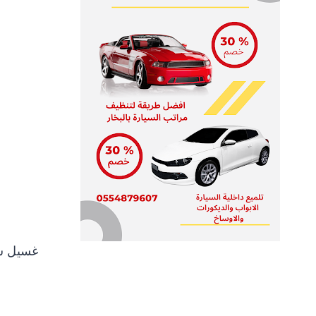
غسيل س