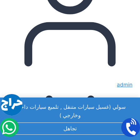
admin
سولي (غسيل سيارات متنقل , تلميع سيارات داخلي
وخارجي )
تجاهل