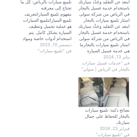
ابتعد عن التقليد وجَدِّد سيارتك
تلميع سيارات بالرياض: كل ما
باستخدام خدمة غسيل بالبخار
تحتاج إلى معرفته
في الرياض من شركة سولى
مفهوم تلميع السياراتتعريف
استار تلميع سيارات بالبخار
تلميع السياراتتلميع السيارات
ابتعد عن التقليد وجَدِّد سيارتك
هو عملية تجميل وتنظيف
باستخدام خدمة غسيل بالبخار
السيارة بشكل كامل. يتم
في الرياض من شركة سولى
استخدام أدوات خاصة ومواد
استار تلميع سيارات بالبخارما
ديسمبر 10, 2023
كيميائية لتلميع السطح
هي خدمة غسيل السيارة
في "تلميع سيارات"
الخارجي للسيارة لجعله يبدو
يناير 13, 2024
بالبخار؟Source:
جديدًا وبراقًا. تلميع السيارات
في "خدمات غسيل سيارات
images.pexels.comخدمة
ينطوي على علاج الخدوش
غسيل السيارة بالبخار هي
بالبخار في الرياض | سولي"
والبقع الصغيرة، وتنظيف
طريقة حديثة وفعالة لتنظيف
الجسم بشكل عام، وإصلاح
السيارة وتجديدها. تعتمد هذه
العيوب الطفيفة في
الخدمة على استخدام البخار
السطح.Source:
المشبع بالماء لإزالة الأوساخ
ksa.motory.comأهمية تلميع
والشوائب من السطح
السياراتتلميع السيارات يعزز
الخارجي والداخلي للسيارة.…
متانة…
نصائح ذكية: تلميع سيارات
بالبخار للحفاظ على جمال
سيارتك.
فبراير 23, 2024
في "تلميع سيارات"