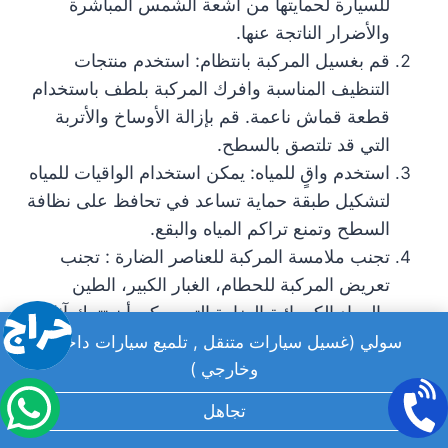
للسيارة لحمايتها من أشعة الشمس المباشرة
والأضرار الناتجة عنها.
قم بغسيل المركبة بانتظام: استخدم منتجات
التنظيف المناسبة وافرك المركبة بلطف باستخدام
قطعة قماش ناعمة. قم بإزالة الأوساخ والأتربة
التي قد تلتصق بالسطح.
استخدم واقٍ للمياه: يمكن استخدام الواقيات للمياه
لتشكيل طبقة حماية تساعد في تحافظ على نظافة
السطح وتمنع تراكم المياه والبقع.
تجنب ملامسة المركبة للعناصر الضارة : تجنب
تعريض المركبة للحطام، الغبار الكبير، الطين
والمواد الكيميائية الضارة التي يمكن أن تترك آثارًا
سلبية على السطح.
سولي (غسيل سيارات متنقل , تلميع سيارات داخلي
قم بتلميع السيارة بشكل منتظم : يمكن استخدام
وخارجي )
المنتجات الملمعة بشكل منتظم للحفاظ على
تألق
تجاهل
المركبة
واستعادة بريقها الأصلي.