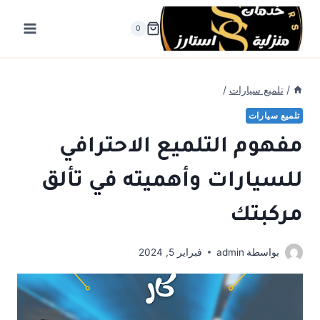
لتجاوز
لى
0
لمحتوى
/
تلميع سيارات
/
تلميع سيارات
مفهوم التلميع الاحترافي
للسيارات وأهميته في تألق
مركبتك
بواسطة
admin
فبراير 5, 2024