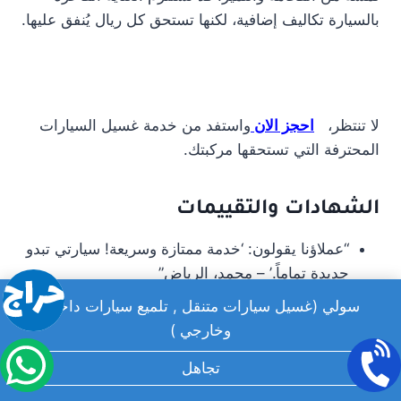
بالسيارة تكاليف إضافية، لكنها تستحق كل ريال يُنفق عليها.
لا تنتظر،
احجز الان
واستفد من خدمة غسيل السيارات
المحترفة التي تستحقها مركبتك.
الشهادات والتقييمات
“عملاؤنا يقولون: ‘خدمة ممتازة وسريعة! سيارتي تبدو
جديدة تماماً.’ – محمد، الرياض”
“تقييم 5 نجوم على Google: ‘أفضل خدمة تلميع
سولي (غسيل سيارات متنقل , تلميع سيارات داخلي
سيارات حصلت عليها حتى الآن.’ – سارة، الرياض”
وخارجي )
تجاهل
آراء العملاء: