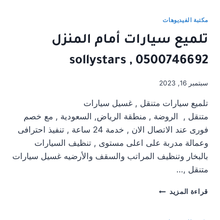
تلميع
سيارات
مكتبة الفيديوهات
متنقل
تلميع سيارات أمام المنزل
0500746692 , sollystars
سبتمبر 16, 2023
تلميع سيارات متنقل , غسيل سيارات
متنقل , الروضة , منطقة الرياض, السعودية , مع خصم
فورى عند الاتصال الان , خدمة 24 ساعة , تنفيذ احترافى
وعمالة مدربة على اعلى مستوى , تنظيف السيارات
بالبخار وتنظيف المراتب والسقف والأرضيه غسيل سيارات
متنقل ,…
تلميع
قراءة المزيد
سيارات
أمام