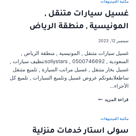
المنزل
مكتبة الفيديوهات
0500746692
غسيل سيارات متنقل ,
,
SOLLYSTARS
المونيسية , منطقة الرياض
سبتمبر 12, 2023
غسيل سيارات متنقل , المونيسية , منطقة الرياض ,
السعودية , 0500746692 , sollystarsتنظيف سيارات ,
غسيل بخار متنقل , غسيل مراتب السيارة , تلميع متنقل
ساطعلايفوتكم عروض غسيل وتلميع السيارات , تلميع كل
الأجزاء…
غسيل
قراءة المزيد
سيارات
متنقل
,
مكتبة الفيديوهات
المونيسية
سولى استار خدمات منزلية
,