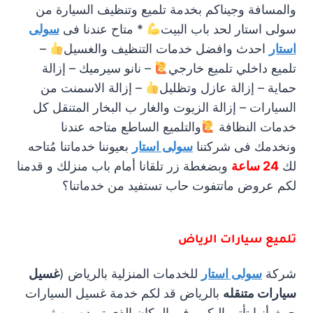
والمسافة وجيناكم بخدمة تلميع وتنظيف السيارة من
سولى استار لحد باب البيت
* متاح عندنا فى
سولى
استار
احدث وافضل خدمات التنظيف والغسيل
–
تلميع داخلي تلميع خارجي
– نانو سيرميك – إزالة
حماية – إزالة عازل وتظليل
– إزالة الاسمنت من
السيارات – إزالة الزيوت والغار ب البخار المتنقل كل
خدمات النظافة
والتلميع الساطع متاحه عندنا
ونخدمك فى شركتنا
سولى استار
بعيوننا خدماتنا مُتاحه
لك
24 ساعة
وبضغطة زر تلقانا أمام باب منزلك و قدمنا
لكم عروض ماتتفوت حاب تستفيد من خدماتنا؟
تلميع سيارات الرياض
شركة
سولى استار
للخدمات المنزلية بالرياض (
غسيل
سيارات متنقله
بالرياض قد لكم خدمة غسيل السيارات
حيث أنها تأتي إليكم وفي المكان الذي تريده من ثم