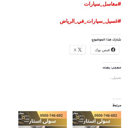
#مغاسل
_
سيارات
#غسيل
_
سيارات
_
في
_
الرياض
شارك هذا الموضوع:
فيس بوك
X
معجب بهذه:
تحميل...
مرتبط