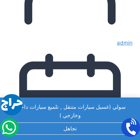
admin
سولي (غسيل سيارات متنقل , تلميع سيارات داخلي
وخارجي )
تجاهل