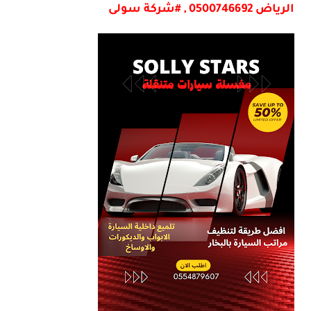
الرياض 0500746692 , #شركة سولى