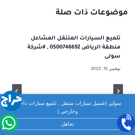
موضوعات ذات صلة
تلميع السيارات المتنقل المشاعل
منطقة الرياض 0500746692 , #شركة
سولى
نوفمبر 10, 2023
سولي (غسيل سيارات متنقل , تلميع سيارات داخلي
وخارجي )
تجاهل