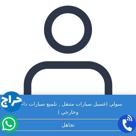
سولي (غسيل سيارات متنقل , تلميع سيارات داخلي
وخارجي )
admin
تجاهل